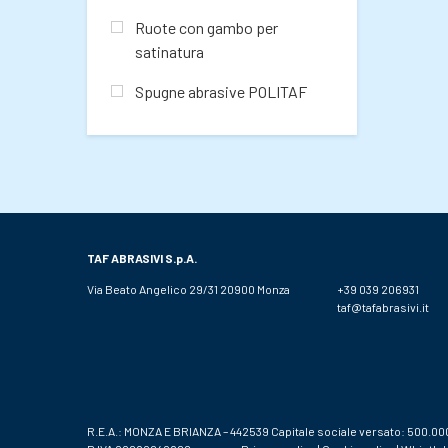
Ruote con gambo per
satinatura
Spugne abrasive POLITAF
TAF ABRASIVI
S.p.A.
Via Beato Angelico 29/31 20900 Monza
+39 039 206931
taf@tafabrasivi.it
R.E.A.: MONZA E BRIANZA – 442539 Capitale sociale versato: 500.00