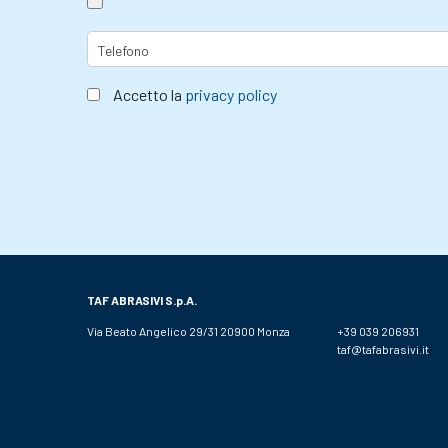
Accetto la
privacy policy
TAF ABRASIVI
S.p.A.
Via Beato Angelico 29/31 20900 Monza
+39 039 206931
taf@tafabrasivi.it