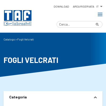
IT
DOWNLOAD
AREA RISERVATA
Catalogo
>
Fogli Velcrati
FOGLI VELCRATI
Categoria