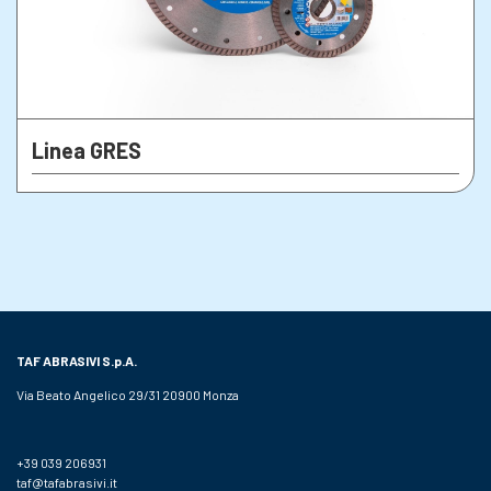
Linea GRES
TAF ABRASIVI
S.p.A.
Via Beato Angelico 29/31 20900 Monza
+39 039 206931
taf@tafabrasivi.it