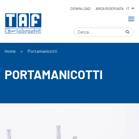
IT
DOWNLOAD
AREA RISERVATA
Home
>
Portamanicotti
PORTAMANICOTTI