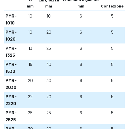
mm
mm
mm
Confezione
PMR-
10
10
6
5
1010
PMR-
10
20
6
5
1020
PMR-
13
25
6
5
1325
PMR-
15
30
6
5
1530
PMR-
20
30
6
5
2030
PMR-
22
20
6
5
2220
PMR-
25
25
6
5
2525
PMR-
30
20
6
5