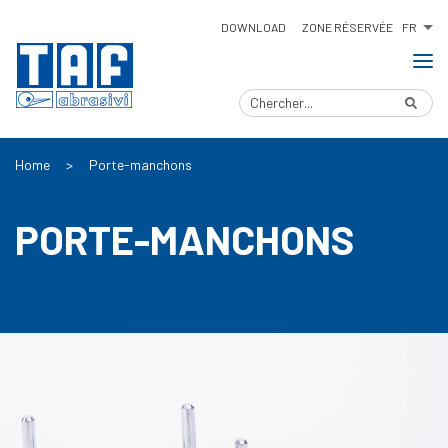
FR
DOWNLOAD
ZONE RÉSERVÉE
Home
>
Porte-manchons
PORTE-MANCHONS