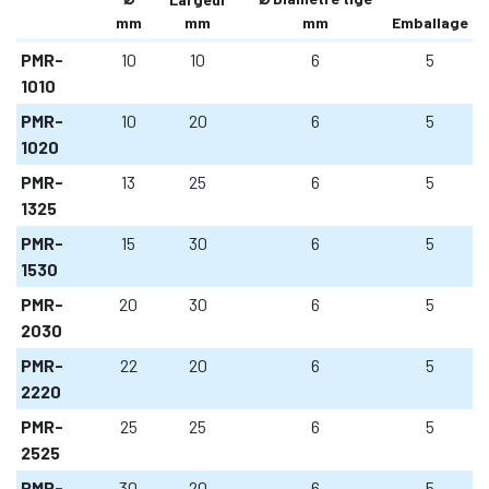
mm
mm
mm
Emballage
PMR-
10
10
6
5
1010
PMR-
10
20
6
5
1020
PMR-
13
25
6
5
1325
PMR-
15
30
6
5
1530
PMR-
20
30
6
5
2030
PMR-
22
20
6
5
2220
PMR-
25
25
6
5
2525
PMR-
30
20
6
5