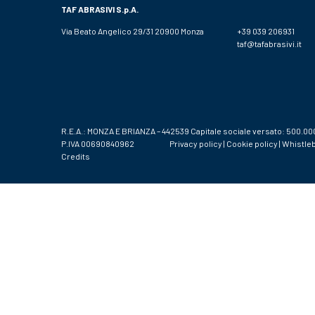
TAF ABRASIVI
S.p.A.
Via Beato Angelico 29/31 20900 Monza
+39 039 206931
taf@tafabrasivi.it
R.E.A.: MONZA E BRIANZA – 442539 Capitale sociale versato: 500.00
P.IVA 00690840962
Privacy policy
|
Cookie policy
|
Whistleb
Credits