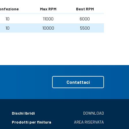
onfezione
Max RPM
Best RPM
10
11000
6000
10
10000
5500
Contattaci
Dischi Ibridi
DOWNLOAD
Prodotti per finitura
AREA RISERVATA