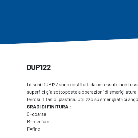
DUP122
I dischi DUP122 sono costituiti da un tessuto non tessu
superfici già sottoposte a operazioni di smerigliatura, 
ferrosi, titanio, plastica. Utilizzo su smerigliatrici ang
GRADI DI FINITURA
:
C=coarse
M=medium
F=fine