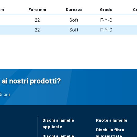
mm
Foro mm
Durezza
Grado
C
22
Soft
F-M-C
22
Soft
F-M-C
 ai nostri prodotti?
i più
Dischi a lamelle
Ruote a lamelle
applicate
Dischi in fibra
Dischi a lamelle
vulcanizzata