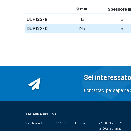
⌀
mm
Spessore 
DUP122-B
115
15
DUP122-C
125
15
Sei interessato
Contattaci per saperne d
TAF ABRASIVI
S.p.A.
Via Beato Angelico 29/31 20900 Monza
+39 039 206931
taf@tafabrasivi.it