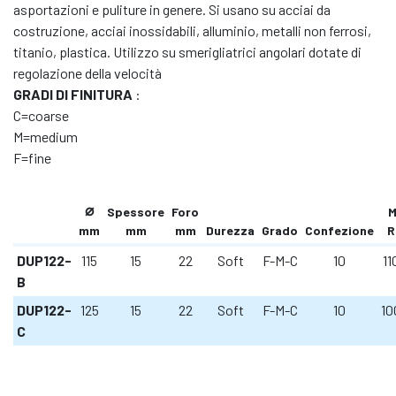
asportazioni e puliture in genere. Si usano su acciai da
costruzione, acciai inossidabili, alluminio, metalli non ferrosi,
titanio, plastica. Utilizzo su smerigliatrici angolari dotate di
regolazione della velocità
GRADI DI FINITURA
:
C=coarse
M=medium
F=fine
⌀
Spessore
Foro
M
mm
mm
mm
Durezza
Grado
Confezione
R
DUP122-
115
15
22
Soft
F-M-C
10
11
B
DUP122-
125
15
22
Soft
F-M-C
10
10
C