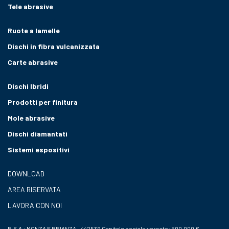
Tele abrasive
Ruote a lamelle
Dischi in fibra vulcanizzata
Carte abrasive
Dischi Ibridi
Prodotti per finitura
Mole abrasive
Dischi diamantati
Sistemi espositivi
DOWNLOAD
AREA RISERVATA
LAVORA CON NOI
R.E.A.: MONZA E BRIANZA – 442539 Capitale sociale versato: 500.000 €