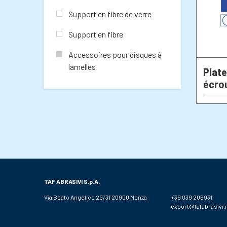
Support en fibre de verre
Support en fibre
Accessoires pour disques à
lamelles
Plate
écrou
TAF ABRASIVI
S.p.A.
Via Beato Angelico 29/31 20900 Monza
+39 039 206931
export@tafabrasivi.i