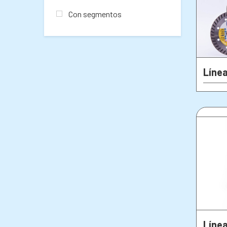
Con segmentos
Líne
Líne