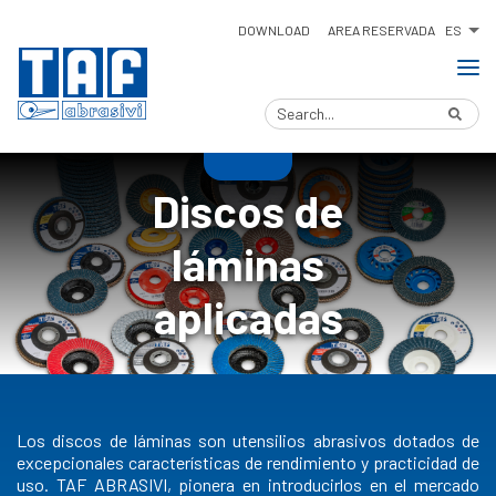
ES
DOWNLOAD
AREA RESERVADA
Discos de
láminas
aplicadas
Los discos de láminas son utensilios abrasivos dotados de
excepcionales características de rendimiento y practicidad de
uso. TAF ABRASIVI, pionera en introducirlos en el mercado