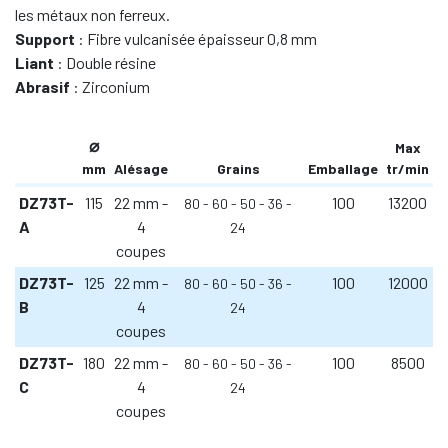
les métaux non ferreux.
Support
: Fibre vulcanisée épaisseur 0,8 mm
Liant
: Double résine
Abrasif
: Zirconium
⌀
Max
mm
Alésage
Grains
Emballage
tr/min
DZ73T-
115
22 mm -
100
13200
80
60
50
36
A
4
24
coupes
DZ73T-
125
22 mm -
100
12000
80
60
50
36
B
4
24
coupes
DZ73T-
180
22 mm -
100
8500
80
60
50
36
C
4
24
coupes