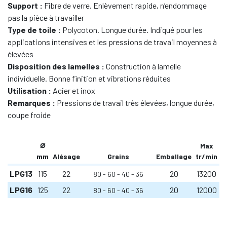
Support :
Fibre de verre. Enlèvement rapide, n’endommage
pas la pièce à travailler
Type de toile :
Polycoton. Longue durée. Indiqué pour les
applications intensives et les pressions de travail moyennes à
élevées
Disposition des lamelles :
Construction à lamelle
individuelle. Bonne finition et vibrations réduites
Utilisation :
Acier et inox
Remarques :
Pressions de travail très élevées, longue durée,
coupe froide
⌀
Max
mm
Alésage
Grains
Emballage
tr/min
LPG13
115
22
20
13200
80
60
40
36
LPG16
125
22
20
12000
80
60
40
36