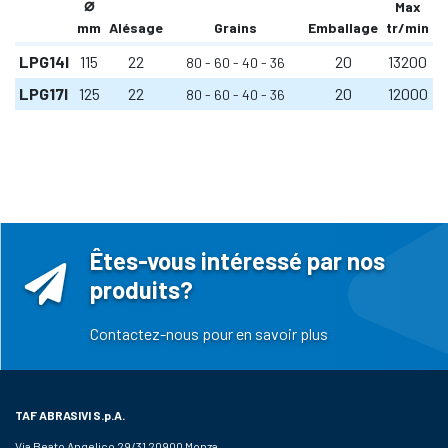
⌀
Max
mm
Alésage
Grains
Emballage
tr/min
LPG14I
115
22
20
13200
80
60
40
36
LPG17I
125
22
20
12000
80
60
40
36
Êtes-vous intéressé par nos
produits?
Contactez-nous pour en savoir plus
TAF ABRASIVI
S.p.A.
Via Beato Angelico 29/31 20900 Monza