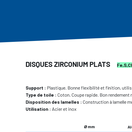
DISQUES ZIRCONIUM PLATS
Fe,S,Cl
Support :
Plastique. Bonne flexibilité et finition, utili
Type de toile :
Coton. Coupe rapide. Bon rendement m
Disposition des lamelles :
Construction à lamelle mul
Utilisation :
Acier et inox
⌀
mm
Al