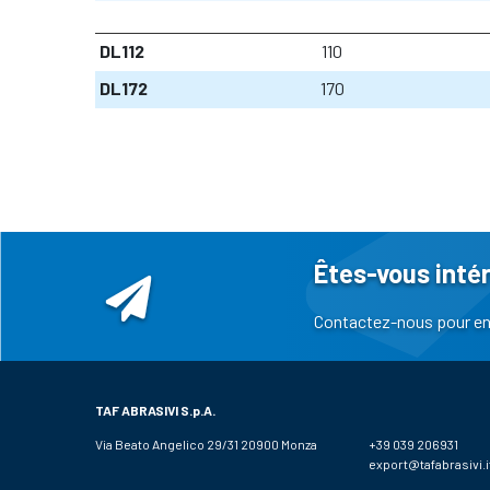
DL112
110
DL172
170
Êtes-vous inté
Contactez-nous pour en 
TAF ABRASIVI
S.p.A.
Via Beato Angelico 29/31 20900 Monza
+39 039 206931
export@tafabrasivi.i