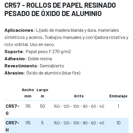
CR57 - ROLLOS DE PAPEL RESINADO
PESADO DE ÓXIDO DE ALUMINIO
Aplicaciones
: Lijado de madera blanda y dura, materiales
sintéticos y aceros. Trabajos manuales y con lijadora rotativa y
roto-orbital. Uso en seco.
Soporte
: Papel peso F 270 g/m2
Adhesivo
: Doble resina
Revestimiento
: Semiabierto
Abrasivo
: Óxido de aluminio (blue fire)
Ancho
Largo
mm
m
Grits
Embalaje
CR57-
115
50
1
150
120
100
80
60
40
G
CR57-
115
5
10
150
120
100
80
60
40
H