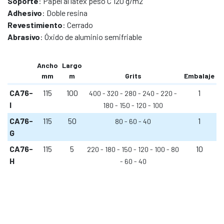
Soporte
: Papel al látex peso C 120 g/m2
Adhesivo
: Doble resina
Revestimiento
: Cerrado
Abrasivo
: Óxido de aluminio semifriable
Ancho
Largo
mm
m
Grits
Embalaje
CA76-
115
100
1
400
320
280
240
220
I
180
150
120
100
CA76-
115
50
1
80
60
40
G
CA76-
115
5
10
220
180
150
120
100
80
H
60
40