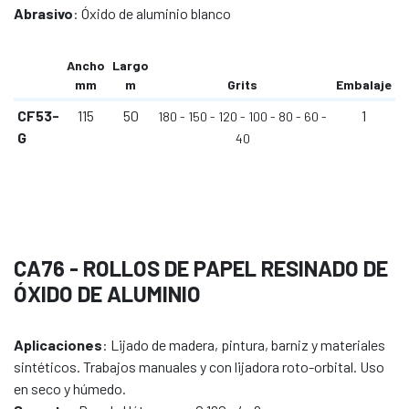
Abrasivo
: Óxido de aluminio blanco
Ancho
Largo
mm
m
Grits
Embalaje
CF53-
115
50
1
180
150
120
100
80
60
G
40
CA76 - ROLLOS DE PAPEL RESINADO DE
ÓXIDO DE ALUMINIO
Aplicaciones
: Lijado de madera, pintura, barniz y materiales
sintéticos. Trabajos manuales y con lijadora roto-orbital. Uso
en seco y húmedo.